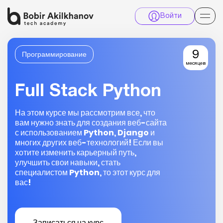
Войти
Программирование
9
месяцев
Full Stack Python
На этом курсе мы рассмотрим все, что
вам нужно знать для создания веб-сайта
с использованием Python, Django и
многих других веб-технологий! Если вы
хотите изменить карьерный путь,
улучшить свои навыки, стать
специалистом Python, то этот курс для
вас!
Записаться на курс